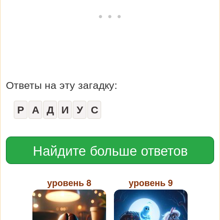
Ответы на эту загадку:
Р
А
Д
И
У
С
Найдите больше ответов
уровень 8
уровень 9