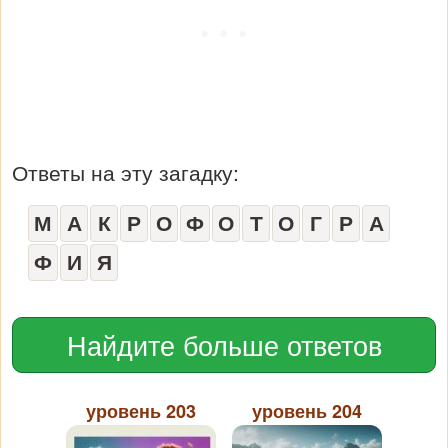
Ответы на эту загадку:
М
А
К
Р
О
Ф
О
Т
О
Г
Р
А
Ф
И
Я
Найдите больше ответов
уровень 203
уровень 204