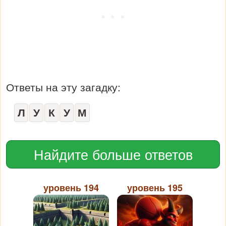
Ответы на эту загадку:
Л
У
К
У
М
Найдите больше ответов
уровень 194
уровень 195