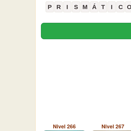
P
R
I
S
M
Á
T
I
C
Nivel 266
Nivel 267