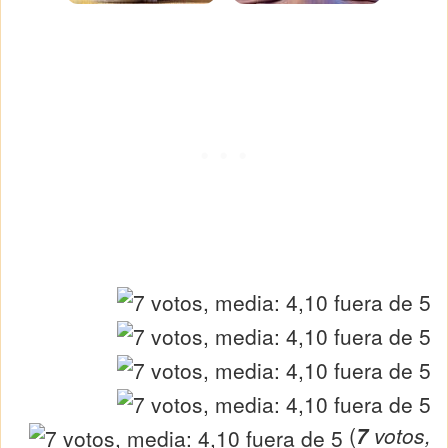
(
7
votos,