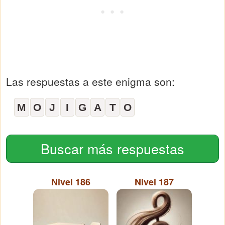
Las respuestas a este enigma son:
M
O
J
I
G
A
T
O
Buscar más respuestas
Nivel 186
Nivel 187