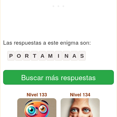
Las respuestas a este enigma son:
P
O
R
T
A
M
I
N
A
S
Buscar más respuestas
Nivel 133
Nivel 134